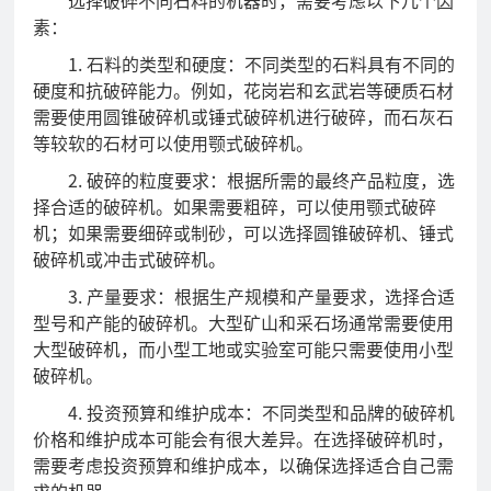
选择破碎不同石料的机器时，需要考虑以下几个因
业
展
业
誉
素：
品
简
历
文
资
1.
石料的类型和硬度：不同类型的石料具有不同的
介
程
化
质
硬度和抗破碎能力。例如，花岗岩和玄武岩等硬质石材
中
需要使用圆锥破碎机或锤式破碎机进行破碎，而石灰石
等较软的石材可以使用颚式破碎机。
心
破
筛
输
300
各
2.
破碎的粒度要求：根据所需的最终产品粒度，选
经
碎
分
送
型
系
择合适的破碎机。如果需要粗碎，可以使用颚式破碎
典
机；如果需要细碎或制砂，可以选择圆锥破碎机、锤式
机
机
机
砂
列
破碎机或冲击式破碎机。
系
系
系
石
配
案
3.
产量要求：根据生产规模和产量要求，选择合适
列
列
列
破
件
型号和产能的破碎机。大型矿山和采石场通常需要使用
例
碎
大型破碎机，而小型工地或实验室可能只需要使用小型
建
矿
精
绿
EPC
新
站
破碎机。
筑
石
品
色
4.
投资预算和维护成本：不同类型和品牌的破碎机
闻
骨
骨
制
破
价格和维护成本可能会有很大差异。在选择破碎机时，
料
料
砂
碎
需要考虑投资预算和维护成本，以确保选择适合自己需
中