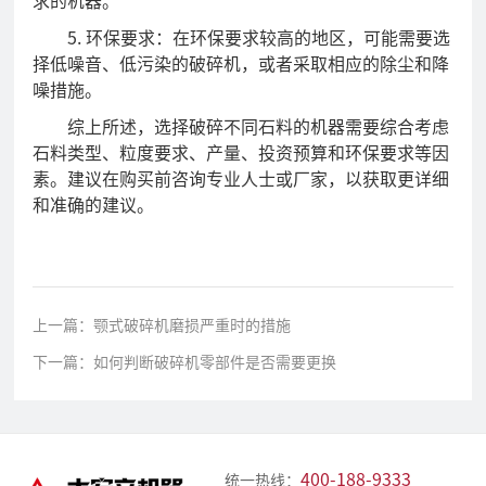
求的机器。
心
5.
环保要求：在环保要求较高的地区，可能需要选
公
行
媒
择低噪音、低污染的破碎机，或者采取相应的除尘和降
视
司
业
体
噪措施。
频
新
新
报
综上所述，选择破碎不同石料的机器需要综合考虑
石料类型、粒度要求、产量、投资预算和环保要求等因
闻
闻
道
中
素。建议在购买前咨询专业人士或厂家，以获取更详细
和准确的建议。
心
产
公
合
品
司
作
介
工
上一篇：颚式破碎机磨损严重时的措施
绍
程
咨
下一篇：如何判断破碎机零部件是否需要更换
案
询
例
供
人
投
应
才
400-188-9333
统一热线：
资