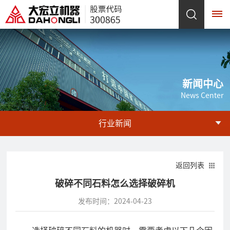
网
站
新闻中心
News Center
首
页
行业新闻
关
于
返回列表
破碎不同石料怎么选择破碎机
我
发布时间：2024-04-23
们
企
发
企
荣
产