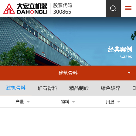
网
站
经典案例
Cases
首
页
建筑骨料
关
建筑骨料
矿石骨料
精品制砂
绿色破碎
E
于
产量
物料
用途
我
们
企
发
企
荣
产