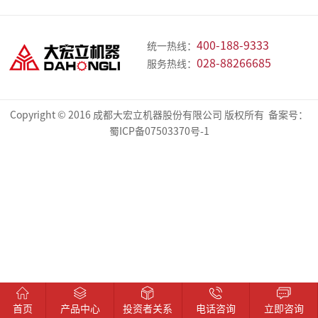
业
展
业
誉
品
简
历
文
资
400-188-9333
统一热线：
介
程
化
质
中
028-88266685
服务热线：
心
破
筛
输
300
各
Copyright © 2016 成都大宏立机器股份有限公司 版权所有 备案号：
经
蜀ICP备07503370号-1
碎
分
送
型
系
典
机
机
机
砂
列
系
系
系
石
配
案
列
列
列
破
件
例
碎
建
矿
精
绿
EPC
新
站
筑
石
品
色
闻
骨
骨
制
破
料
料
砂
碎
中
首页
产品中心
投资者关系
电话咨询
立即咨询