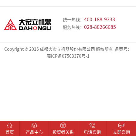
业
展
业
誉
品
简
历
文
资
400-188-9333
统一热线：
介
程
化
质
中
028-88266685
服务热线：
心
破
筛
输
300
各
Copyright © 2016 成都大宏立机器股份有限公司 版权所有 备案号：
经
蜀ICP备07503370号-1
碎
分
送
型
系
典
机
机
机
砂
列
系
系
系
石
配
案
列
列
列
破
件
例
碎
建
矿
精
绿
EPC
新
站
筑
石
品
色
闻
骨
骨
制
破
料
料
砂
碎
中
首页
产品中心
投资者关系
电话咨询
立即咨询